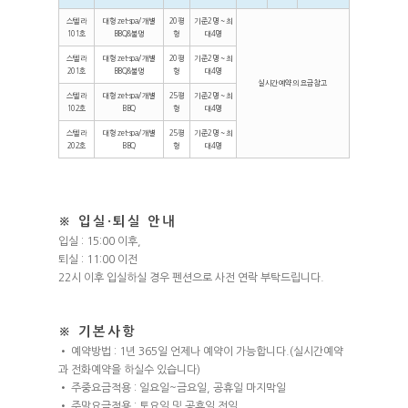
스텔라
대형 zet-spa/개별
20평
기준2명 ~ 최
101호
BBQ&불멍
형
대4명
스텔라
대형 zet-spa/개별
20평
기준2명 ~ 최
201호
BBQ&불멍
형
대4명
실시간예약의 요금참고
스텔라
대형 zet-spa/개별
25평
기준2명 ~ 최
102호
BBQ
형
대4명
스텔라
대형 zet-spa/개별
25평
기준2명 ~ 최
202호
BBQ
형
대4명
※ 입실·퇴실 안내
입실 : 15:00 이후,
퇴실 : 11:00 이전
22시 이후 입실하실 경우 펜션으로 사전 연락 부탁드립니다.
※ 기본사항
• 예약방법 : 1년 365일 언제나 예약이 가능합니다.(실시간예약
과 전화예약을 하실수 있습니다)
• 주중요금적용 : 일요일~금요일, 공휴일 마지막일
• 주말요금적용 : 토요일 및 공휴일 전일