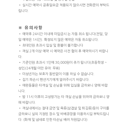
• 실시간 예약시 공휴일요금 적용되지 않으시면 전화문의 부탁드
립니다.
HOME
※ 유의사항
ABOUT
• 예약후 24시간 이내에 미입금시 는 자동 취소 됩니다(전일, 당
일 예약은 1시간). 확정되지 않은 예약은 자동 취소됩니다.
• 최대인원 초과시 입실 및 환불이 불가합니다
펜션소개
ROOMS
• 객실 2개 이상 예약 시 예약은 사전 협의 후 예약하시기 바랍니
외부풍경
다.
객실배치도
• 기준인원 초과시 1인에 30,000원이 추가 됩니다(초등학생 ~
FACILITY
성인/24개월 미만 유아: 무료)
STELLA 101
• 미성년자는 보호자 동반없이 이용 하실 수 없습니다.
RESERVATION
• 집기 파손시 펜션지기에게 알려주시기 바랍니다.
STELLA 102
• 애완동물은 타객실 및 손님을 위해 입실을 금하오니 양해 바랍
예약안내
STELLA 201
니다.
TRAVEL
• 밤 11시 이후의 고성방가는 타 객실 손님을 위하여 금하오니 양
실시간예약
STELLA 202
해 바랍니다.
• 객실내에서는 절대 금연 및 육류(삼겹살 및 튀김류)등의 구이를
금하오니 실외 지정된 장소 및 바베큐장을 이용하시길 부탁드립니
다. (화재 및 냄새로 인한 타손님 배려 차원입니다)