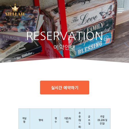
RESERVATION
Hit enter to search or ESC to close
예약안내
실시간 예약하기
주
중
금
주말
객실
평
기준/최
형태
(일
요
(토,공휴일
명
수
대
~
일
전일)
목)