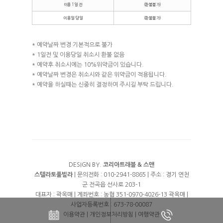
이용 1일 전
(환불불가)
이용일 당일
(환불불가)
* 예약날짜 변경 기본적으로 불가
* 1일전 및 이용당일 취소시 환불 없음
* 예약후 취소시에는 10%위약금이 있습니다.
* 예약날짜 변경은 취소시와 같은 위약금이 적용됩니다.
* 예약을 하실때는 신중히 결정하여 주시길 부탁 드립니다.
DESIGN BY.
코리아트래블 &
스맨
스텔라토풀빌라
| 문의전화 : 010-2941-8865 | 주소 : 경기 연천
군 전곡읍 선사로 203-1
대표자 : 곽옥매 | 계좌번호 : 농협 351-0970-4026-13 곽옥매 |
사업자등록번호 : 673-78-00087
이용약관
|
개인정보처리방침
|
여행약관